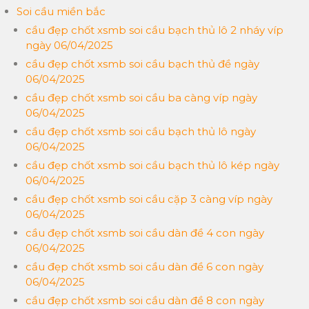
Soi cầu miền bắc
cầu đẹp chốt xsmb soi cầu bạch thủ lô 2 nháy víp
ngày 06/04/2025
cầu đẹp chốt xsmb soi cầu bạch thủ đề ngày
06/04/2025
cầu đẹp chốt xsmb soi cầu ba càng víp ngày
06/04/2025
cầu đẹp chốt xsmb soi cầu bạch thủ lô ngày
06/04/2025
cầu đẹp chốt xsmb soi cầu bạch thủ lô kép ngày
06/04/2025
cầu đẹp chốt xsmb soi cầu cặp 3 càng víp ngày
06/04/2025
cầu đẹp chốt xsmb soi cầu dàn đề 4 con ngày
06/04/2025
cầu đẹp chốt xsmb soi cầu dàn đề 6 con ngày
06/04/2025
cầu đẹp chốt xsmb soi cầu dàn đề 8 con ngày