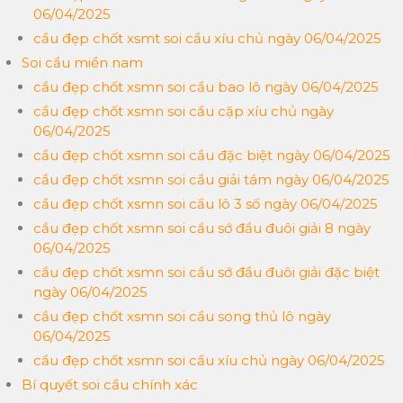
06/04/2025
cầu đẹp chốt xsmt soi cầu xíu chủ ngày 06/04/2025
Soi cầu miền nam
cầu đẹp chốt xsmn soi cầu bao lô ngày 06/04/2025
cầu đẹp chốt xsmn soi cầu cặp xíu chủ ngày
06/04/2025
cầu đẹp chốt xsmn soi cầu đặc biệt ngày 06/04/2025
cầu đẹp chốt xsmn soi cầu giải tám ngày 06/04/2025
cầu đẹp chốt xsmn soi cầu lô 3 số ngày 06/04/2025
cầu đẹp chốt xsmn soi cầu sớ đầu đuôi giải 8 ngày
06/04/2025
cầu đẹp chốt xsmn soi cầu sớ đầu đuôi giải đặc biệt
ngày 06/04/2025
cầu đẹp chốt xsmn soi cầu song thủ lô ngày
06/04/2025
cầu đẹp chốt xsmn soi cầu xíu chủ ngày 06/04/2025
Bí quyết soi cầu chính xác