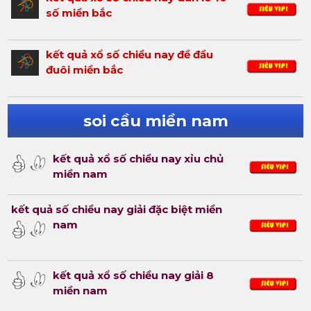
số miền bắc
kết quả xổ số chiều nay đề đầu
đuôi miền bắc
soi cầu miền nam
kết quả xổ số chiều nay xỉu chủ
miền nam
kết quả số chiều nay giải đặc biệt miền
nam
kết quả xổ số chiều nay giải 8
miền nam