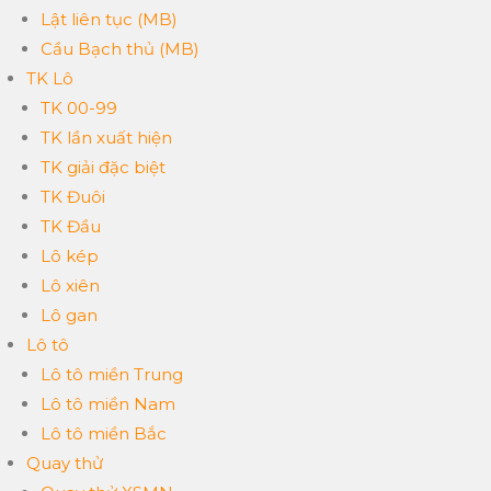
Lật liên tục (MB)
Cầu Bạch thủ (MB)
TK Lô
TK 00-99
TK lần xuất hiện
TK giải đặc biệt
TK Đuôi
TK Đầu
Lô kép
Lô xiên
Lô gan
Lô tô
Lô tô miền Trung
Lô tô miền Nam
Lô tô miền Bắc
Quay thử