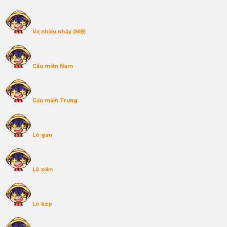
Về nhiều nháy (MB)
Cầu miền Nam
Cầu miền Trung
Lô gan
Lô xiên
Lô kép