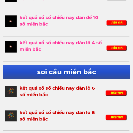
kết quả xổ số chiều nay dàn đề 10
số miền bắc
kết quả xổ số chiều nay dàn lô 4 số
miền bắc
soi cầu miền bắc
kết quả xổ số chiều nay dàn lô 6
số miền bắc
kết quả xổ số chiều nay dàn lô 8
số miền bắc