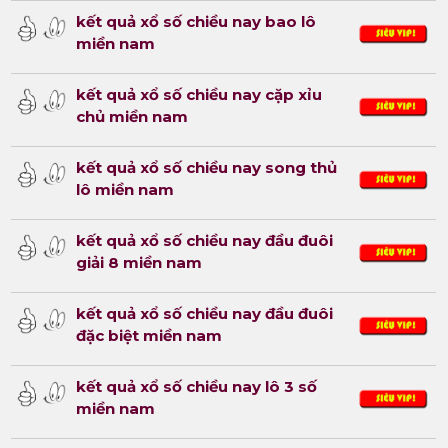
kết quả xổ số chiều nay bao lô
miền nam
kết quả xổ số chiều nay cặp xỉu
chủ miền nam
kết quả xổ số chiều nay song thủ
lô miền nam
kết quả xổ số chiều nay đầu đuôi
giải 8 miền nam
kết quả xổ số chiều nay đầu đuôi
đặc biệt miền nam
kết quả xổ số chiều nay lô 3 số
miền nam