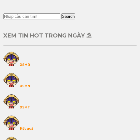
bài
viết
Search
XEM TIN HOT TRONG NGÀY ⛱
XSMB
XSMN
XSMT
Kết quả