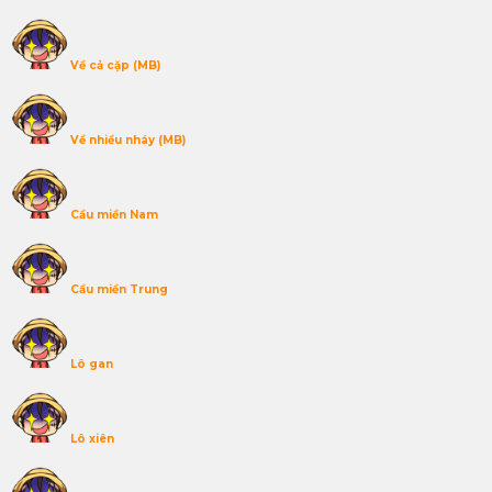
Về cả cặp (MB)
Về nhiều nháy (MB)
Cầu miền Nam
Cầu miền Trung
Lô gan
Lô xiên