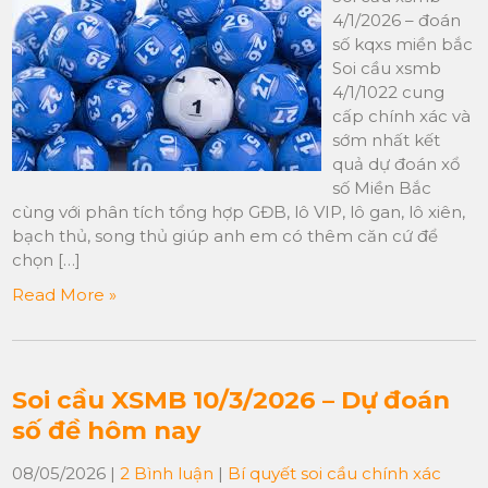
4/1/2026 – đoán
số kqxs miền bắc
Soi cầu xsmb
4/1/1022 cung
cấp chính xác và
sớm nhất kết
quả dự đoán xổ
số Miền Bắc
cùng với phân tích tổng hợp GĐB, lô VIP, lô gan, lô xiên,
bạch thủ, song thủ giúp anh em có thêm căn cứ để
chọn […]
Read More »
Soi cầu XSMB 10/3/2026 – Dự đoán
số đề hôm nay
08/05/2026
|
2 Bình luận
|
Bí quyết soi cầu chính xác