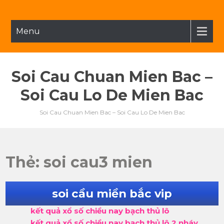
Skip
to
content
Menu
Soi Cau Chuan Mien Bac –
Soi Cau Lo De Mien Bac
Soi Cau Chuan Mien Bac – Soi Cau Lo De Mien Bac
Thẻ:
soi cau3 mien
soi cầu miền bắc vip
kết quả xổ số chiều nay bạch thủ lô
kết quả xổ số chiều nay bạch thủ lô 2 nháy