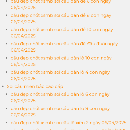
cầu đẹp chốt xsmb soi cầu dàn đề 6 con ngày
06/04/2025
cầu đẹp chốt xsmb soi cầu dàn đề 8 con ngày
06/04/2025
cầu đẹp chốt xsmb soi cầu dàn đề 10 con ngày
06/04/2025
cầu đẹp chốt xsmb soi cầu dàn đề đầu đuôi ngày
06/04/2025
cầu đẹp chốt xsmb soi cầu dàn lô 10 con ngày
06/04/2025
cầu đẹp chốt xsmb soi cầu dàn lô 4 con ngày
06/04/2025
Soi cầu miền bắc cao cấp
cầu đẹp chốt xsmb soi cầu dàn lô 6 con ngày
06/04/2025
cầu đẹp chốt xsmb soi cầu dàn lô 8 con ngày
06/04/2025
cầu đẹp chốt xsmb soi cầu lô xiên 2 ngày 06/04/2025