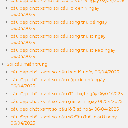
cầu đẹp chốt xsmb soi cầu lô xiên 3 ngày 06/04/2025
cầu đẹp chốt xsmb soi cầu lô xiên 4 ngày
06/04/2025
cầu đẹp chốt xsmb soi cầu song thủ đề ngày
06/04/2025
cầu đẹp chốt xsmb soi cầu song thủ lô ngày
06/04/2025
cầu đẹp chốt xsmb soi cầu song thủ lô kép ngày
06/04/2025
Soi cầu miền trung
cầu đẹp chốt xsmt soi cầu bao lô ngày 06/04/2025
cầu đẹp chốt xsmt soi cầu cặp xíu chủ ngày
06/04/2025
cầu đẹp chốt xsmt soi cầu đặc biệt ngày 06/04/2025
cầu đẹp chốt xsmt soi cầu giải tám ngày 06/04/2025
cầu đẹp chốt xsmt soi cầu lô 3 số ngày 06/04/2025
cầu đẹp chốt xsmt soi cầu sớ đầu đuôi giải 8 ngày
06/04/2025