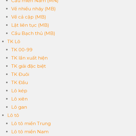
Cầu miền Nam (MN)
Về nhiều nháy (MB)
Về cả cặp (MB)
Lật liên tục (MB)
Cầu Bạch thủ (MB)
TK Lô
TK 00-99
TK lần xuất hiện
TK giải đặc biệt
TK Đuôi
TK Đầu
Lô kép
Lô xiên
Lô gan
Lô tô
Lô tô miền Trung
Lô tô miền Nam