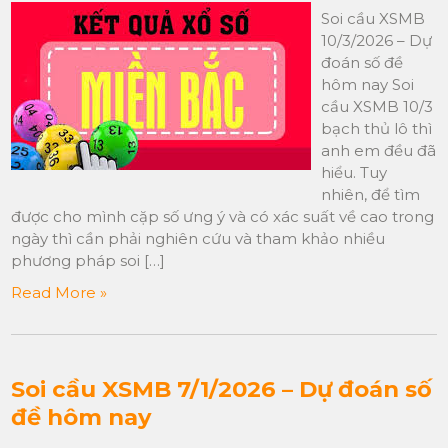
Soi cầu XSMB
10/3/2026 – Dự
đoán số đề
hôm nay Soi
cầu XSMB 10/3
bạch thủ lô thì
anh em đều đã
hiểu. Tuy
nhiên, để tìm
được cho mình cặp số ưng ý và có xác suất về cao trong
ngày thì cần phải nghiên cứu và tham khảo nhiều
phương pháp soi […]
Read More »
Soi cầu XSMB 7/1/2026 – Dự đoán số
đề hôm nay